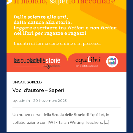
UNCATEGORIZED
Voci d’autore – Saperi
by:
admin
Un nuovo corso della 𝐒𝐜𝐮𝐨𝐥𝐚 𝐝𝐞𝐥𝐥𝐞 𝐒𝐭𝐨𝐫𝐢𝐞 di Equilibri, in
collaborazione con IWT-Italian Writing Teachers. […]