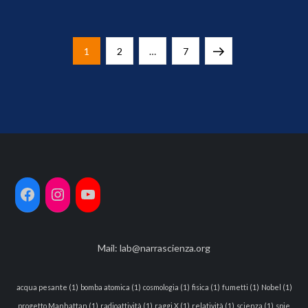
Navigazione
Page
Page
Page
Next
1
2
…
7
articoli
page
Mail:
lab@narrascienza.org
acqua pesante
(1)
bomba atomica
(1)
cosmologia
(1)
fisica
(1)
fumetti
(1)
Nobel
(1)
progetto Manhattan
(1)
radioattività
(1)
raggi X
(1)
relatività
(1)
scienza
(1)
spie