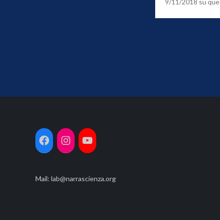
9/11/2018 su que
Navigazione
articoli
Mail:
lab@narrascienza.org