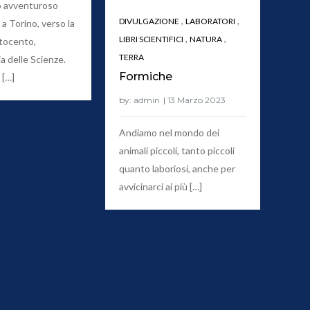
 avventuroso
,
,
DIVULGAZIONE
LABORATORI
a Torino, verso la
,
,
LIBRI SCIENTIFICI
NATURA
ttocento,
TERRA
a delle Scienze.
Formiche
 […]
by:
admin
Andiamo nel mondo dei
animali piccoli, tanto piccoli
quanto laboriosi, anche per
avvicinarci ai più […]