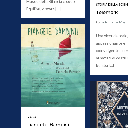
Museo della Bilancia e coop
STORIA DELLA SCIE
Equilibri, è stata […]
Telemark
by:
admin
Una vicenda reale
appassionante e
coinvolgente: co
ai nazisti di costru
bomba […]
GIOCO
Piangete, Bambini