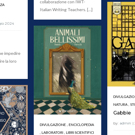
collaborazione con IWT-
NZA
Italian Writing Teachers. […]
,
me impedire
ire la loro
DIVULGAZI
,
NATURA
ST
Gabbie
by:
admin
,
DIVULGAZIONE
ENCICLOPEDIA
,
,
LABORATORI
LIBRI SCIENTIFICI