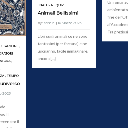
Un romanzo
,
,
NATURA
QUIZ
ambientato 
Animali Bellissimi
fine dell’O
by:
admin
al’Accademi
Tra preziosi
Libri sugli animali ce ne sono
tantissimi (per fortuna) e ne
,
ULGAZIONE
usciranno, facile immaginare,
,
ORATORI
ancora […]
,
ATURA
,
,
NZA
TEMPO
l’universo
ndo
po Il
recensito il