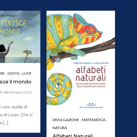
,
,
ONE
GIOCO
LUCE
isce il mondo
n una, quella di
a di Lucas. Che si
,
,
DIVULGAZIONE
MATEMATICA
a […]
NATURA
Alfabeti Naturali