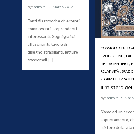
by:
admin
Tanti filastrocche divertenti,
commoventi, sorprendenti,
interessanti. Segni grafici
affascinanti, tavole di
,
COSMOLOGIA
DIV
disegno strabilianti, letture
,
EVOLUZIONE
LAB
trasversali […]
,
LIBRI SCIENTIFICI
N
,
RELATIVITÀ
SPAZIO
STORIA DELLA SCIE
Il mistero del
by:
admin
Siamo ad un seco
appuntamento, do
mistero della vita 