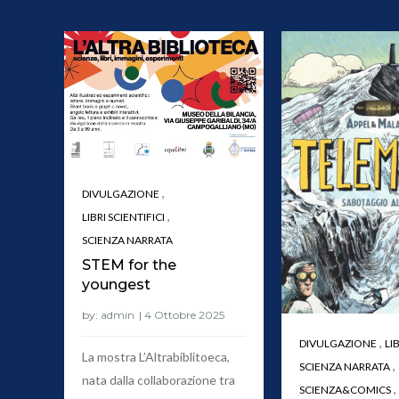
,
DIVULGAZIONE
,
LIBRI SCIENTIFICI
SCIENZA NARRATA
STEM for the
youngest
by:
admin
,
DIVULGAZIONE
LI
La mostra L’Altrabiblitoeca,
,
SCIENZA NARRATA
nata dalla collaborazione tra
,
SCIENZA&COMICS