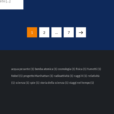
sto […]
Page
Page
Page
Next
1
2
…
7
page
acqua pesante
(1)
bomba atomica
(1)
cosmologia
(1)
fisica
(1)
fumetti
(1)
Nobel
(1)
progetto Manhattan
(1)
radioattività
(1)
raggi X
(1)
relatività
(1)
scienza
(1)
spie
(1)
storia della scienza
(1)
viaggi nel tempo
(1)