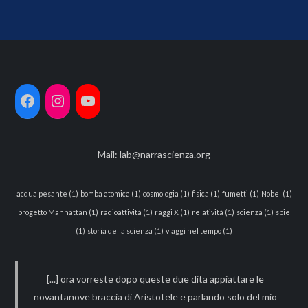
Mail:
lab@narrascienza.org
acqua pesante
(1)
bomba atomica
(1)
cosmologia
(1)
fisica
(1)
fumetti
(1)
Nobel
(1)
progetto Manhattan
(1)
radioattività
(1)
raggi X
(1)
relatività
(1)
scienza
(1)
spie
(1)
storia della scienza
(1)
viaggi nel tempo
(1)
[...] ora vorreste dopo queste due dita appiattare le
novantanove braccia di Aristotele e parlando solo del mio