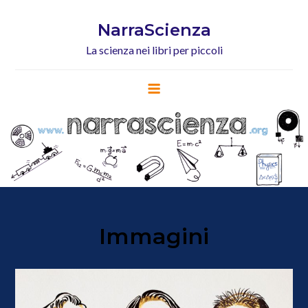
Skip
to
NarraScienza
content
La scienza nei libri per piccoli
Immagini