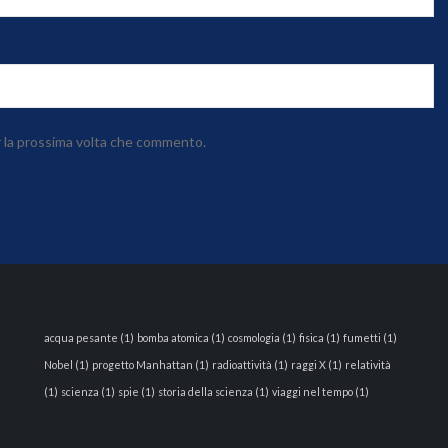
r la prossima volta che commento.
acqua pesante
(1)
bomba atomica
(1)
cosmologia
(1)
fisica
(1)
fumetti
(1)
Nobel
(1)
progetto Manhattan
(1)
radioattività
(1)
raggi X
(1)
relatività
(1)
scienza
(1)
spie
(1)
storia della scienza
(1)
viaggi nel tempo
(1)