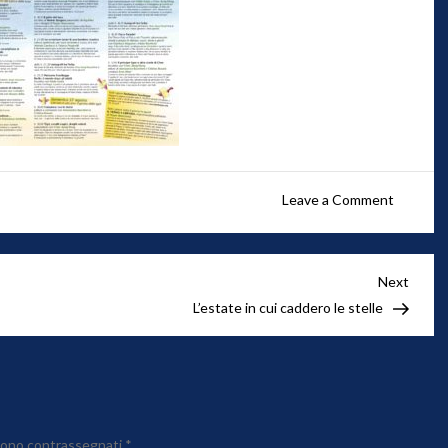
on
Leave a Comment
Libraria
Next
Next
Post
L’estate in cui caddero le stelle
 sono contrassegnati
*