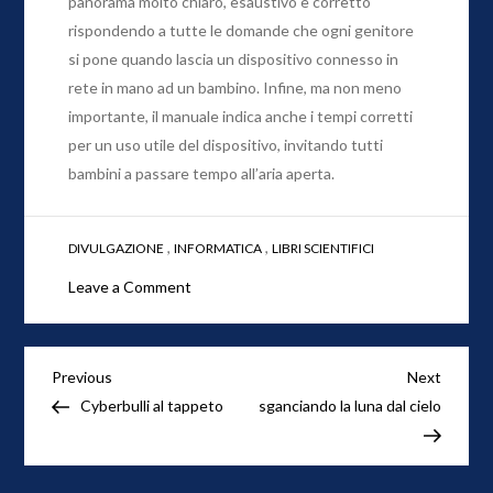
panorama molto chiaro, esaustivo e corretto
rispondendo a tutte le domande che ogni genitore
si pone quando lascia un dispositivo connesso in
rete in mano ad un bambino. Infine, ma non meno
importante, il manuale indica anche i tempi corretti
per un uso utile del dispositivo, invitando tutti
bambini a passare tempo all’aria aperta.
,
,
DIVULGAZIONE
INFORMATICA
LIBRI SCIENTIFICI
on
Leave a Comment
Videogames
Navigazione
Previous
Next
Previous
Next
Post
Post
Cyberbulli al tappeto
sganciando la luna dal cielo
articoli