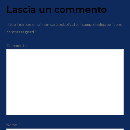
Lascia un commento
Il tuo indirizzo email non sarà pubblicato.
I campi obbligatori sono
contrassegnati
*
Commento
Nome
*