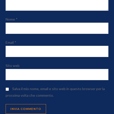
Nome
*
Email
*
Sito web
Salva il mio nome, email e sito web in questo browser per la
prossima volta che commento.