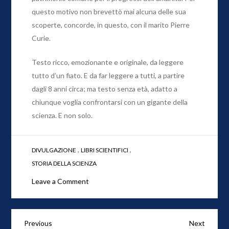
questo motivo non brevettò mai alcuna delle sua
scoperte, concorde, in questo, con il marito Pierre
Curie.
Testo ricco, emozionante e originale, da leggere
tutto d’un fiato. E da far leggere a tutti, a partire
dagli 8 anni circa; ma testo senza età, adatto a
chiunque voglia confrontarsi con un gigante della
scienza. E non solo.
,
,
DIVULGAZIONE
LIBRI SCIENTIFICI
STORIA DELLA SCIENZA
on
Leave a Comment
Marie
Curie
–
Navigazione
Previous
Next
Previous
Next