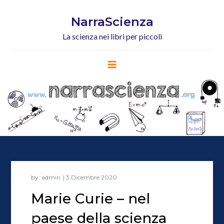
Skip
to
NarraScienza
content
La scienza nei libri per piccoli
by:
admin
Marie Curie – nel
paese della scienza