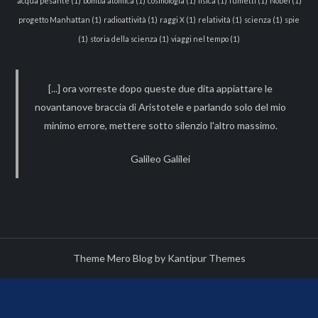
acqua pesante
(1)
bomba atomica
(1)
cosmologia
(1)
fisica
(1)
fumetti
(1)
Nobel
(1)
progetto Manhattan
(1)
radioattività
(1)
raggi X
(1)
relatività
(1)
scienza
(1)
spie
(1)
storia della scienza
(1)
viaggi nel tempo
(1)
[...] ora vorreste dopo queste due dita appiattare le
novantanove braccia di Aristotele e parlando solo del mio
minimo errore, mettere sotto silenzio l'altro massimo.
Galileo Galilei
Theme Mero Blog by
Kantipur Themes