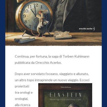
Continua, per fortuna, la saga di Torben Kuhlmann
pubblicata da Orecchio Acerbo.
Dopo aver sorvolato l’oceano, viaggiato e allunato,
un altro topo intraprende un nuovo viaggio. Ecc
oci
proiettati
tra orologi e
orologiai,
alla ricerca