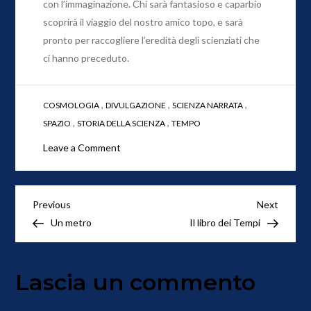
con l’immaginazione. Chi sarà fantasioso e caparbio
scoprirà il viaggio del nostro amico topo, e sarà
pronto per raccogliere l’eredità degli scienziati che
ci hanno preceduto.
,
,
,
COSMOLOGIA
DIVULGAZIONE
SCIENZA NARRATA
,
,
SPAZIO
STORIA DELLA SCIENZA
TEMPO
on
Leave a Comment
Einstein.
Il
fantastico
Navigazione
Previous
Next
Previous
Next
viaggio
Post
Post
Un metro
Il libro dei Tempi
articoli
del
topo
che
Lascia un commento
attraversò
il