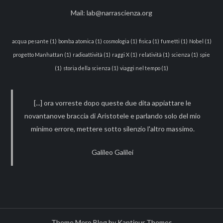
Mail:
lab@narrascienza.org
acqua pesante
(1)
bomba atomica
(1)
cosmologia
(1)
fisica
(1)
fumetti
(1)
Nobel
(1)
progetto Manhattan
(1)
radioattività
(1)
raggi X
(1)
relatività
(1)
scienza
(1)
spie
(1)
storia della scienza
(1)
viaggi nel tempo
(1)
[...] ora vorreste dopo queste due dita appiattare le
novantanove braccia di Aristotele e parlando solo del mio
minimo errore, mettere sotto silenzio l'altro massimo.
Galileo Galilei
Theme Mero Blog by
Kantipur Themes