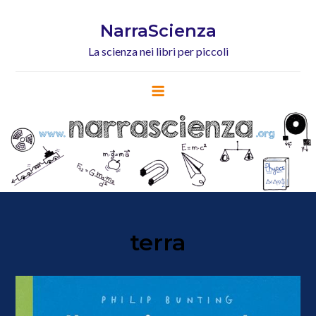
Skip
to
NarraScienza
content
La scienza nei libri per piccoli
terra