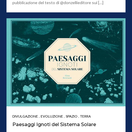
pubblicazione del testo di @donzellieditore sui […]
,
,
,
DIVULGAZIONE
EVOLUZIONE
SPAZIO
TERRA
Paesaggi Ignoti del Sistema Solare