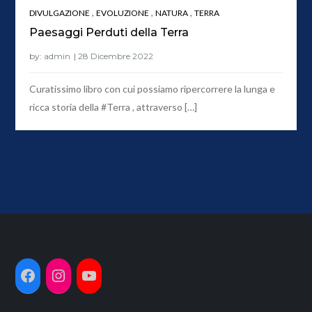
,
,
,
DIVULGAZIONE
EVOLUZIONE
NATURA
TERRA
Paesaggi Perduti della Terra
by:
admin
Curatissimo libro con cui possiamo ripercorrere la lunga e
ricca storia della #Terra , attraverso […]