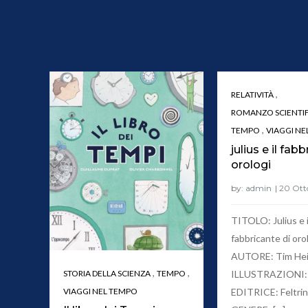
,
RELATIVITÀ
ROMANZO SCIENTI
,
TEMPO
VIAGGI NE
julius e il fab
orologi
by:
admin
TITOLO: Julius e i
fabbricante di oro
AUTORE: Tim Hei
,
,
ILLUSTRAZIONI:
STORIA DELLA SCIENZA
TEMPO
EDITRICE: Feltrine
VIAGGI NEL TEMPO