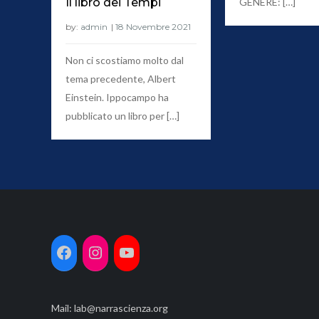
GENERE: […]
Il libro dei Tempi
by:
admin
Non ci scostiamo molto dal
tema precedente, Albert
Einstein. Ippocampo ha
pubblicato un libro per […]
Mail:
lab@narrascienza.org