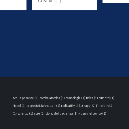
GENERE: […]
acqua pesante
(1)
bomba atomica
(1)
cosmologia
(1)
fisica
(1)
fumetti
(1)
Nobel
(1)
progetto Manhattan
(1)
radioattività
(1)
raggi X
(1)
relatività
(1)
scienza
(1)
spie
(1)
storia della scienza
(1)
viaggi nel tempo
(1)