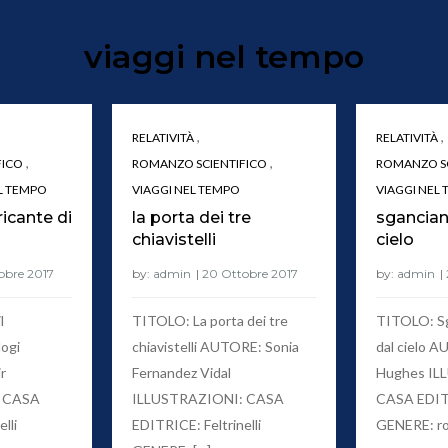
viaggi nel tempo
,
,
RELATIVITÀ
RELATIVITÀ
,
,
FICO
ROMANZO SCIENTIFICO
ROMANZO SC
L TEMPO
VIAGGI NEL TEMPO
VIAGGI NEL
bricante di
la porta dei tre
sgancian
chiavistelli
cielo
by:
admin
by:
admin
l
TITOLO: La porta dei tre
TITOLO: Sg
logi
chiavistelli AUTORE: Sonia
dal cielo 
r
Fernandez Vidal
Hughes IL
 CASA
ILLUSTRAZIONI: CASA
CASA EDITRI
lli
EDITRICE: Feltrinelli
GENERE: ro