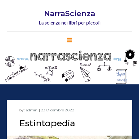
Skip
to
NarraScienza
content
La scienza nei libri per piccoli
by:
admin
Estintopedia