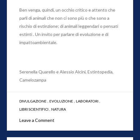
Ben venga, quindi, un occhio critico e attento che
parli di
animali che non ci sono più o che sono a
rischio di
estinzione
; di animali leggendari o pensati
estinti . Un invito per parlare di
evoluzione
e di
impattoambientale
.
Serenella Quarello e Alessio Alcini, Estintopedia,
Camelozampa
,
,
,
DIVULGAZIONE
EVOLUZIONE
LABORATORI
,
LIBRI SCIENTIFICI
NATURA
on
Leave a Comment
Estintopedia