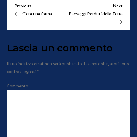
Navigazione
Previous
Next
Previous
Next
Post
Post
C’era una forma
Paesaggi Perduti della Terra
articoli
Lascia un commento
Il tuo indirizzo email non sarà pubblicato.
I campi obbligatori sono
contrassegnati
*
Commento