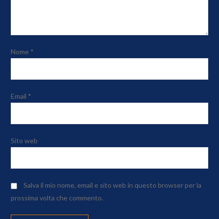
Nome
*
Email
*
Sito web
Salva il mio nome, email e sito web in questo browser per la
prossima volta che commento.